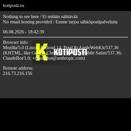
kotiposti.eu
Nothing to see here / Ei mitään nähtävää
No email hosting provided / Emme tarjoa sähköpostipalveluita
06.08.2026 - 18:42:39
Browser info:
Mozilla/5.0 (Linux; Android 14; Pixel 8) AppleWebKit/537.36
(KHTML, like Gecko) Chrome/131.0.0.0 Mobile Safari/537.36;
ClaudeBot/1.0; +claudebot@anthropic.com)
Remote address:
216.73.216.156